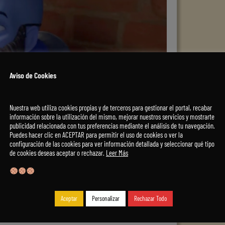
Aviso de Cookies
Nuestra web utiliza cookies propias y de terceros para gestionar el portal, recabar
información sobre la utilización del mismo, mejorar nuestros servicios y mostrarte
publicidad relacionada con tus preferencias mediante el análisis de tu navegación.
Puedes hacer clic en ACEPTAR para permitir el uso de cookies o ver la
configuración de las cookies para ver información detallada y seleccionar qué tipo
de cookies deseas aceptar o rechazar.
Leer Más
En Peacock
Aceptar
Personalizar
Rechazar Todo
 nueva película como la serie se estrenarán en Peacock,
 en este nuevo capítulo lleno de acción y comedia.