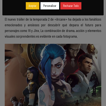
Queriendo Más
Aceptar
Personalizar
Rechazar Todo
El nuevo tráiler de la temporada 2 de «Arcane» ha dejado a los fanáticos
emocionados y ansiosos por descubrir qué depara el futuro para
personajes como Vi y Jinx. La combinación de drama, acción y elementos
visuales sorprendentes es evidente en cada fotograma.