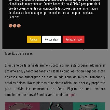
el análisis de tu navegación. Puedes hacer clic en ACEPTAR para permitir el
uso de cookies o ver la configuración de las cookies para ver información
Una Nueva Forma De
detallada y seleccionar qué tipo de cookies deseas aceptar o rechazar.
Leer Más
Experimentar La Serie
Con una combinación de estilo visual distintivo y emocionantes
Aceptar
Personalizar
Rechazar Todo
secuencias de acción, el anime de «Scott Pilgrim» ofrecerá a los
fanáticos una nueva forma de experimentar la historia y los momentos
favoritos de la serie.
El estreno de la serie de anime «Scott Pilgrim» está programado para el
próximo año, y tanto los fanáticos leales como los recién llegados están
ansiosos por sumergirse en este mundo lleno de música, romance y
batallas épicas. ¡No te pierdas el adelanto oficial de la serie y prepárate
para revivir las emociones de Scott Pilgrim de una manera
completamente nueva! Puedes ver el adelanto
aquí
.